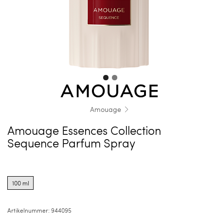
Amouage
Amouage Essences Collection
Sequence Parfum Spray
Product
options
100 ml
for
100
ml
Artikelnummer:
944095