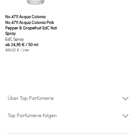
No.4711 Acqua Colonia
No.4711 Acqua Colonia Pink
Pepper & Grapefruit EdC Nat.
Spray
EdC Spray
ab
24,95 €
/ 50 ml
499,00 €
/ Liter
Über Top Parfümerie
Über uns
Storefinder
Top Parfümerie folgen
Kontakt
Hilfe & FAQ
AGB