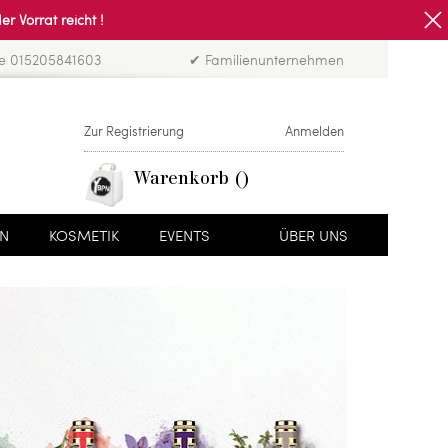
Vorrat reicht !
ne 015205841603
✔ Familienunternehmen
Zur Registrierung
Anmelden
Warenkorb
EN
KOSMETIK
EVENTS
ÜBER UNS