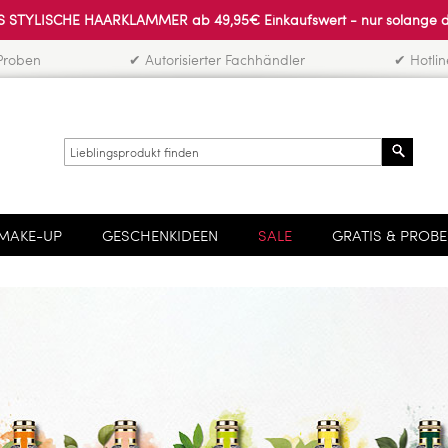
 STYLISCHE HAARKLAMMER ab 49,95€ Einkaufswert - nur solange der 
Proben
✔ Autorisierter Fachhändler
✔ Hotli
Search
MAKE-UP
GESCHENKIDEEN
SALE
GRATIS & PROB