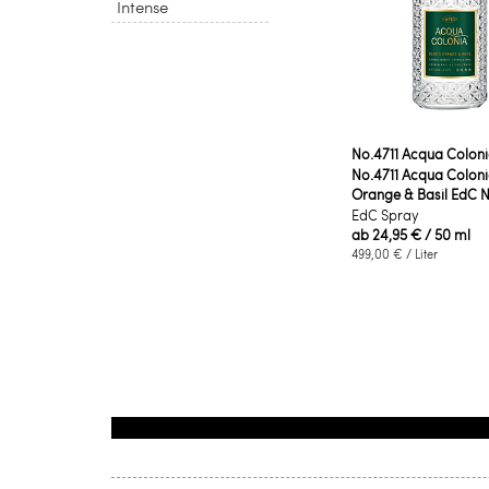
Intense
No.4711 Acqua Colon
No.4711 Acqua Colon
Orange & Basil EdC N
EdC Spray
ab
24,95 €
/ 50 ml
499,00 €
/ Liter