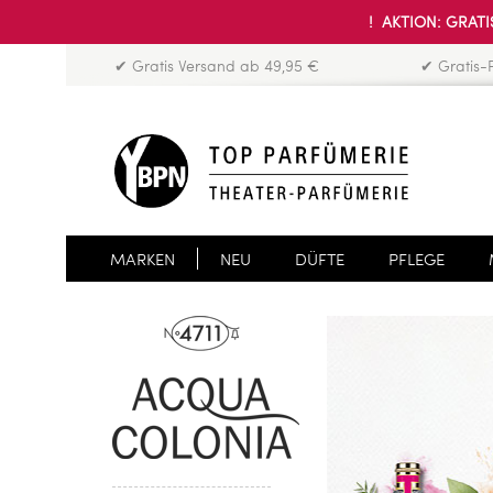
! AKTION: GRATIS
✔ Gratis Versand ab 49,95 €
✔ Gratis-
MARKEN
NEU
DÜFTE
PFLEGE