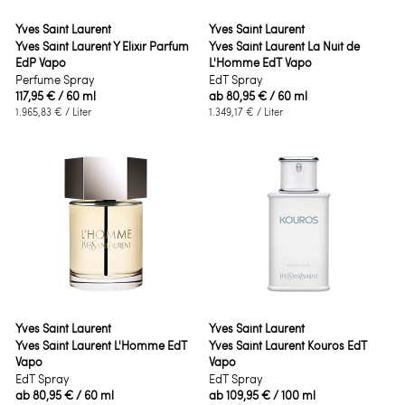
Yves Saint Laurent
Yves Saint Laurent
Yves Saint Laurent Y Elixir Parfum
Yves Saint Laurent La Nuit de
EdP Vapo
L'Homme EdT Vapo
Perfume Spray
EdT Spray
117,95 €
/ 60 ml
ab
80,95 €
/ 60 ml
1.965,83 €
/ Liter
1.349,17 €
/ Liter
Yves Saint Laurent
Yves Saint Laurent
Yves Saint Laurent L'Homme EdT
Yves Saint Laurent Kouros EdT
Vapo
Vapo
EdT Spray
EdT Spray
ab
80,95 €
/ 60 ml
ab
109,95 €
/ 100 ml