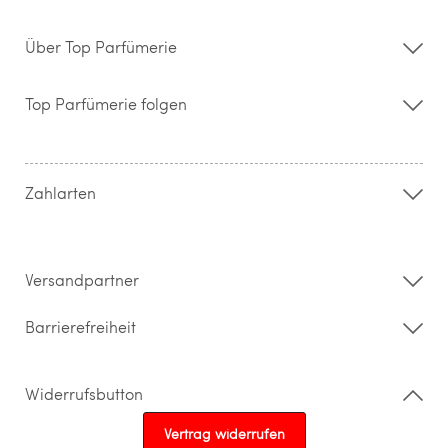
Über Top Parfümerie
Über uns
Storefinder
Top Parfümerie folgen
Kontakt
Hilfe & FAQ
AGB
Zahlung & Versand
Zahlarten
Widerrufsrecht & Rückgabebedingungen
Datenschutz
Impressum
Barrierefreiheitserklärung
Versandpartner
Barrierefreiheit
Widerrufsbutton
Vertrag widerrufen