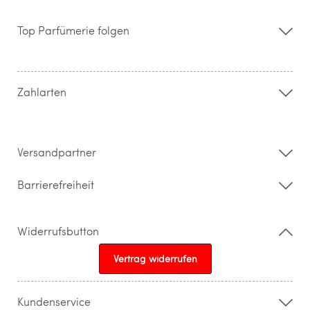
Über uns
Storefinder
Top Parfümerie folgen
Kontakt
Hilfe & FAQ
AGB
Zahlung & Versand
Zahlarten
Widerrufsrecht & Rückgabebedingungen
Datenschutz
Impressum
Barrierefreiheitserklärung
Versandpartner
Barrierefreiheit
Widerrufsbutton
Vertrag widerrufen
Kundenservice