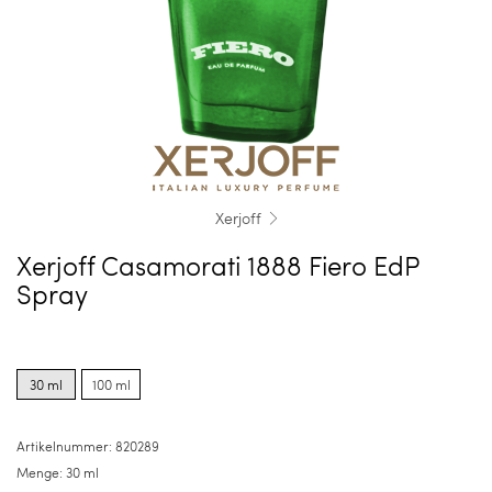
Xerjoff
Xerjoff Casamorati 1888 Fiero EdP
Spray
Product
Product
options
options
30 ml
100 ml
for
for
30
100
ml
ml
Artikelnummer:
820289
Menge:
30 ml