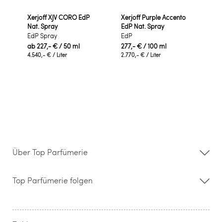
Xerjoff XJV CORO EdP
Xerjoff Purple Accento
Nat. Spray
EdP Nat. Spray
EdP Spray
EdP
ab
227,- €
/ 50 ml
277,- €
/ 100 ml
4.540,- €
/ Liter
2.770,- €
/ Liter
Über Top Parfümerie
Über uns
Storefinder
Top Parfümerie folgen
Kontakt
Hilfe & FAQ
AGB
Zahlung & Versand