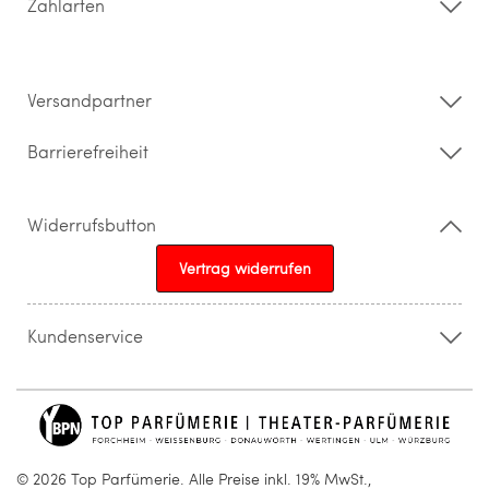
Zahlarten
Widerrufsrecht & Rückgabebedingungen
Datenschutz
Impressum
Barrierefreiheitserklärung
Versandpartner
Barrierefreiheit
Widerrufsbutton
Vertrag widerrufen
Kundenservice
015205841603
info@topparfuemerie.de
© 2026 Top Parfümerie. Alle Preise inkl. 19% MwSt.,