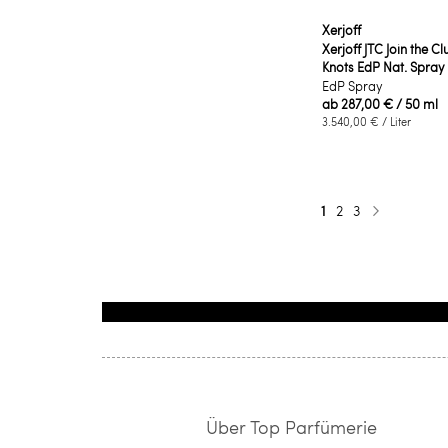
Xerjoff
Xerjoff JTC Join the C
Knots EdP Nat. Spray
EdP Spray
ab
287,00 €
/ 50 ml
3.540,00 €
/ Liter
Seite
Sie lesen gerade di
Seite
Seite
1
2
3
Seite
Weiter
Über Top Parfümerie