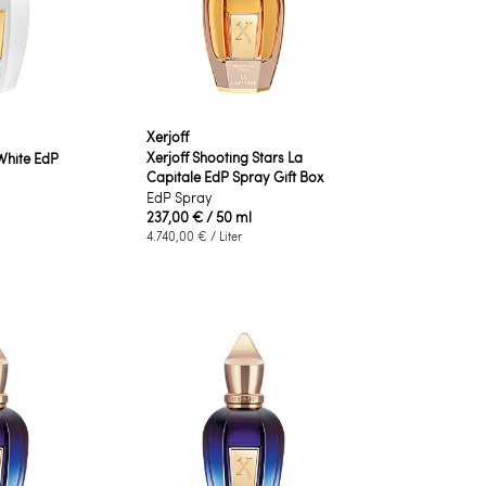
Xerjoff
Xerjoff Shooting Stars La
White EdP
Capitale EdP Spray Gift Box
EdP Spray
237,00 €
/ 50 ml
4.740,00 €
/ Liter