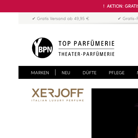
! AKTION: GRATIS
✔ Gratis Versand ab 49,95 €
✔ Gratis-
MARKEN
NEU
DÜFTE
PFLEGE