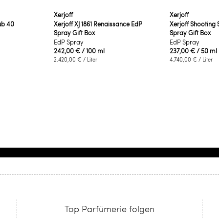
Xerjoff
Xerjoff
lub 40
Xerjoff XJ 1861 Renaissance EdP
Xerjoff Shooting 
Spray Gift Box
Spray Gift Box
EdP Spray
EdP Spray
242,00 €
/ 100 ml
237,00 €
/ 50 ml
2.420,00 €
/ Liter
4.740,00 €
/ Liter
e Seite
Top Parfümerie folgen