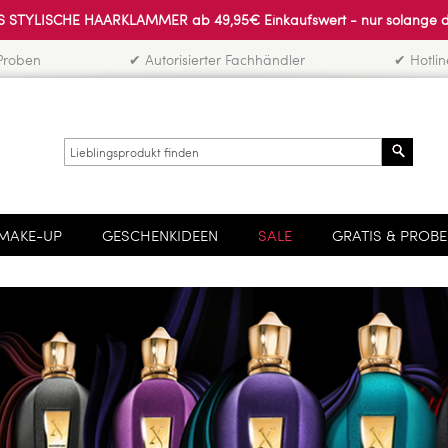
 STYLISCHE HAARKLAMMER ab 49,95€ Einkaufswert - nur solange der 
Proben
✔ Autorisierter Fachhändler
✔ Hotli
Search
MAKE-UP
GESCHENKIDEEN
SALE
GRATIS & PROB