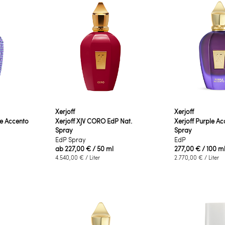
Xerjoff
Xerjoff
le Accento
Xerjoff XJV CORO EdP Nat.
Xerjoff Purple Ac
Spray
Spray
EdP Spray
EdP
ab
227,00 €
/ 50 ml
277,00 €
/ 100 m
4.540,00 €
/ Liter
2.770,00 €
/ Liter