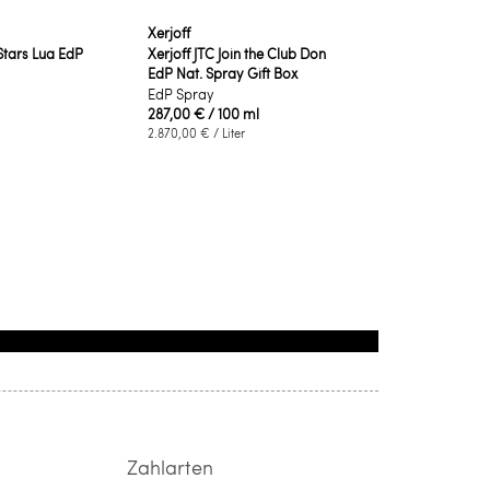
Xerjoff
Stars Lua EdP
Xerjoff JTC Join the Club Don
EdP Nat. Spray Gift Box
EdP Spray
287,00 €
/ 100 ml
2.870,00 €
/ Liter
Zahlarten