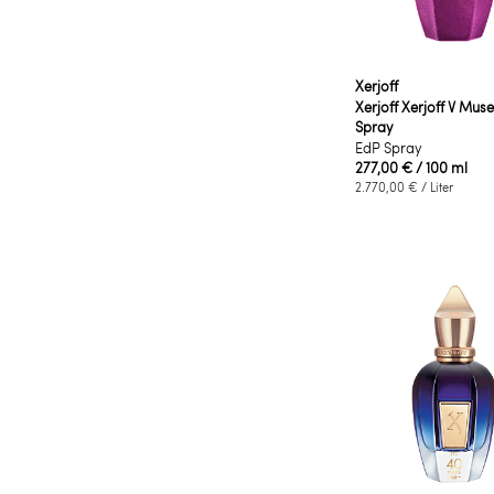
Xerjoff
Xerjoff Xerjoff V Mus
Spray
EdP Spray
277,00 €
/ 100 ml
2.770,00 €
/ Liter