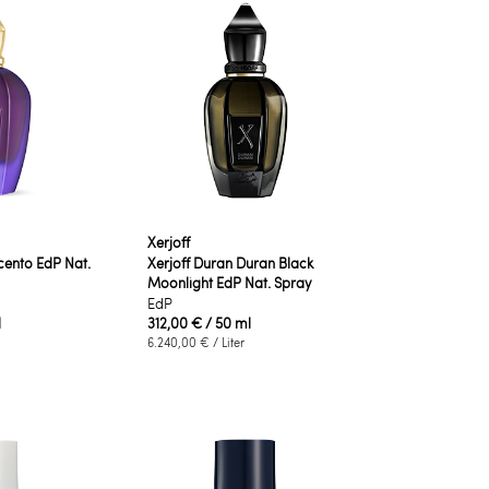
Xerjoff
cento EdP Nat.
Xerjoff Duran Duran Black
Moonlight EdP Nat. Spray
EdP
l
312,00 €
/ 50 ml
6.240,00 €
/ Liter