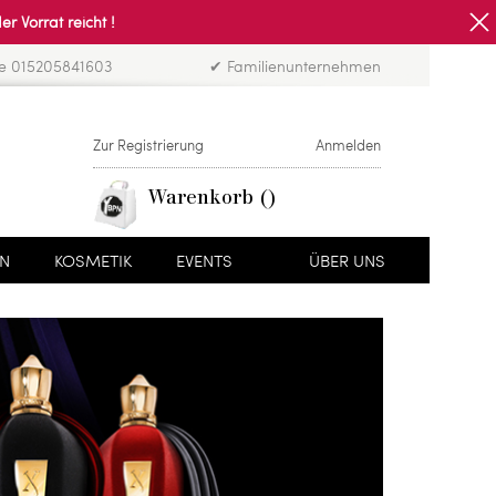
Vorrat reicht !
ne 015205841603
✔ Familienunternehmen
Zur Registrierung
Anmelden
Warenkorb
EN
KOSMETIK
EVENTS
ÜBER UNS