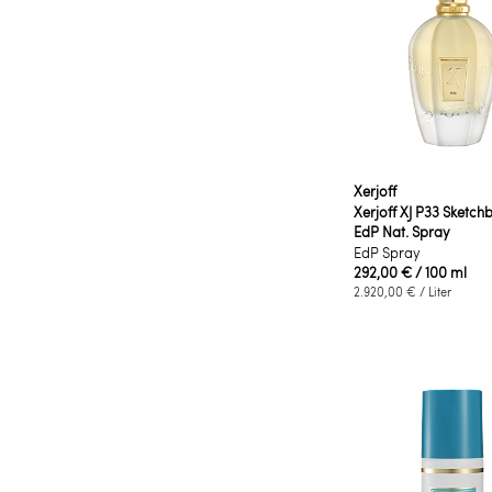
Xerjoff
Xerjoff XJ P33 Sketch
EdP Nat. Spray
EdP Spray
292,00 €
/ 100 ml
2.920,00 €
/ Liter