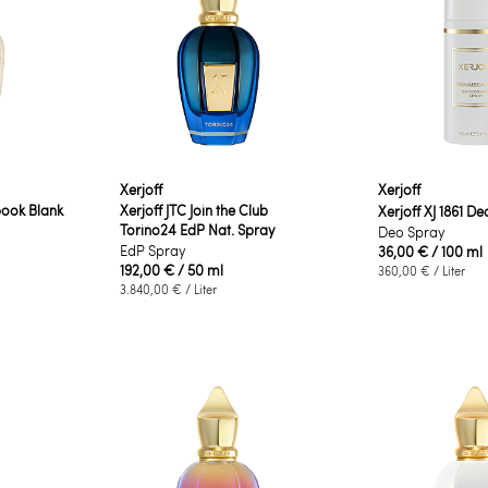
Xerjoff
Xerjoff
book Blank
Xerjoff JTC Join the Club
Xerjoff XJ 1861 
Torino24 EdP Nat. Spray
Deo Spray
EdP Spray
36,00 €
/ 100 ml
192,00 €
/ 50 ml
360,00 €
/ Liter
3.840,00 €
/ Liter