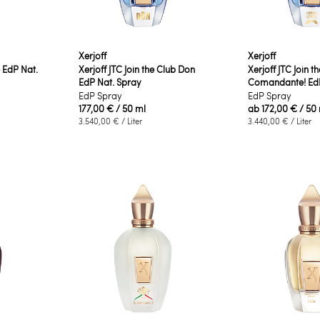
Xerjoff
Xerjoff
e EdP Nat.
Xerjoff JTC Join the Club Don
Xerjoff JTC Join t
EdP Nat. Spray
Comandante! EdP
EdP Spray
EdP Spray
177,00 €
/ 50 ml
ab
172,00 €
/ 50
3.540,00 €
/ Liter
3.440,00 €
/ Liter