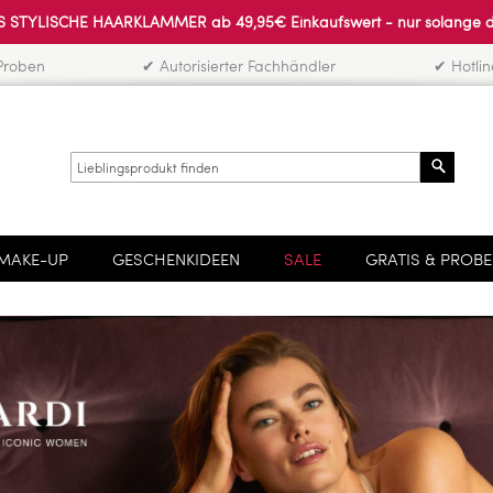
 STYLISCHE HAARKLAMMER ab 49,95€ Einkaufswert - nur solange der 
Proben
✔ Autorisierter Fachhändler
✔ Hotli
Search
MAKE-UP
GESCHENKIDEEN
SALE
GRATIS & PROB