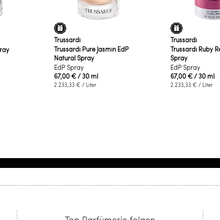
Trussardi
Trussardi
Trussardi Pure Jasmin EdP
Trussardi Ruby R
pray
Natural Spray
Spray
EdP Spray
EdP Spray
67,00 €
/ 30 ml
67,00 €
/ 30 ml
2.233,33 €
/ Liter
2.233,33 €
/ Liter
Top Parfümerie folgen