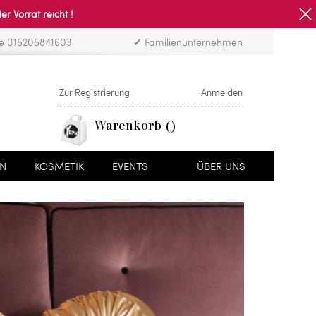
Vorrat reicht !
ne 015205841603
✔ Familienunternehmen
Zur Registrierung
Anmelden
Warenkorb
EN
KOSMETIK
EVENTS
ÜBER UNS