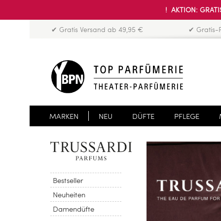
! AKTION: GRATIS
✔ Gratis Versand ab 49,95 €
✔ Gratis-
MARKEN
NEU
DÜFTE
PFLEGE
Bestseller
Neuheiten
Damendüfte