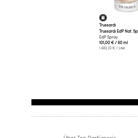
Trussardi
Trussardi EdP Nat. S
EdP Spray
101,00 €
/ 60 ml
1.683,33 €
/ Liter
Über Top Parfümerie