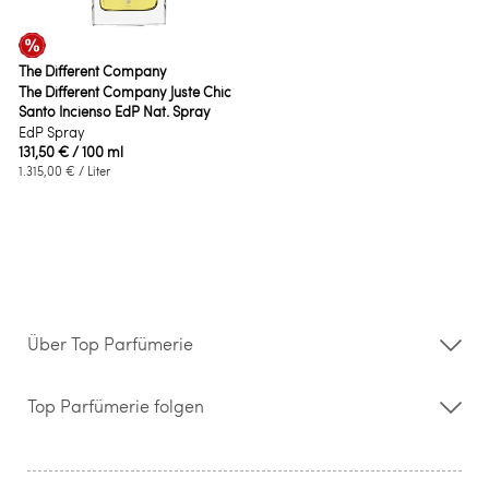
The Different Company
The Different Company Juste Chic
Santo Incienso EdP Nat. Spray
EdP Spray
131,50 €
/ 100 ml
1.315,00 €
/ Liter
Über Top Parfümerie
Über uns
Storefinder
Top Parfümerie folgen
Kontakt
Hilfe & FAQ
AGB
Zahlung & Versand