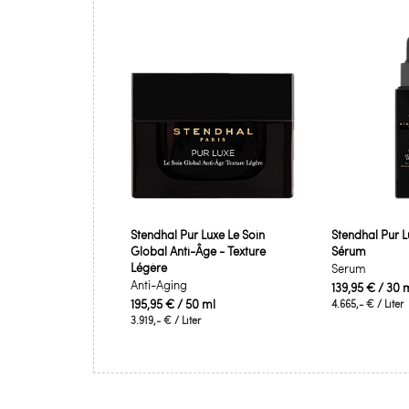
Stendhal Pur Luxe Le Soin
Stendhal Pur L
Global Anti-Âge - Texture
Sérum
Légère
Serum
Anti-Aging
139,95 €
/ 30 
195,95 €
/ 50 ml
4.665,- €
/ Liter
3.919,- €
/ Liter