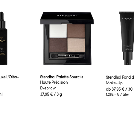
uxe L'Oléo-
Stendhal Palette Sourcils
Stendhal Fond de
Haute Précision
Make-Up
Eyebrow
ab
37,95 €
/ 30
ml
37,95 €
/ 3 g
1.265,- €
/ Liter