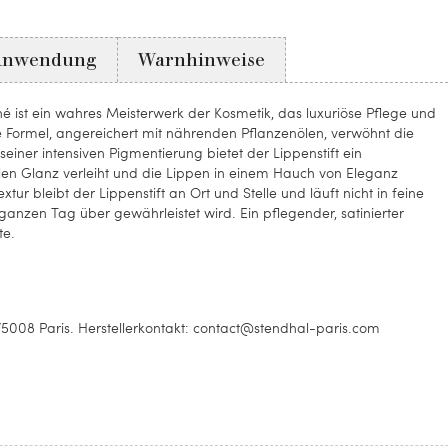
-
-
-
-
Rouge
Albizia
Œillet
Rouge
Originel
D'inde
Cosmos
Anwendung
Warnhinweise
né ist ein wahres Meisterwerk der Kosmetik, das luxuriöse Pflege und
e Formel, angereichert mit nährenden Pflanzenölen, verwöhnt die
seiner intensiven Pigmentierung bietet der Lippenstift ein
tilen Glanz verleiht und die Lippen in einem Hauch von Eleganz
ur bleibt der Lippenstift an Ort und Stelle und läuft nicht in feine
anzen Tag über gewährleistet wird. Ein pflegender, satinierter
te.
08 Paris. Herstellerkontakt: contact@stendhal-paris.com