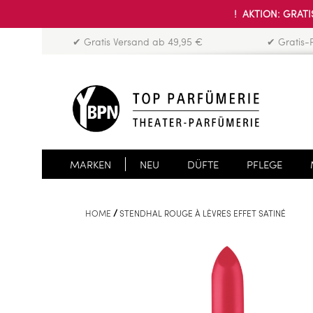
! AKTION: GRATIS
✔ Gratis Versand ab 49,95 €
✔ Gratis-
MARKEN
NEU
DÜFTE
PFLEGE
HOME
STENDHAL ROUGE À LÈVRES EFFET SATINÉ