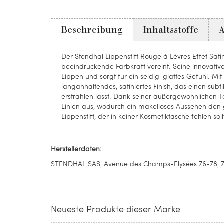
Beschreibung
Inhaltsstoffe
Der Stendhal Lippenstift Rouge à Lèvres Effet Sati
beeindruckende Farbkraft vereint. Seine innovativ
Lippen und sorgt für ein seidig-glattes Gefühl. Mit 
langanhaltendes, satiniertes Finish, das einen sub
erstrahlen lässt. Dank seiner außergewöhnlichen Text
Linien aus, wodurch ein makelloses Aussehen den g
Lippenstift, der in keiner Kosmetiktasche fehlen soll
Herstellerdaten:
STENDHAL SAS, Avenue des Champs-Elysées 76-78, 750
Neueste Produkte dieser Marke