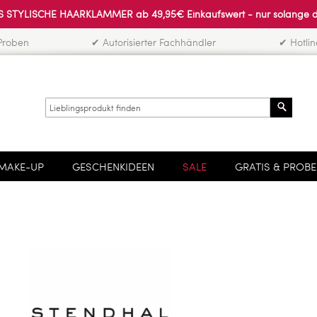
 STYLISCHE HAARKLAMMER ab 49,95€ Einkaufswert - nur solange der 
Proben
✔ Autorisierter Fachhändler
✔ Hotli
Search
MAKE-UP
GESCHENKIDEEN
SALE
GRATIS & PROB