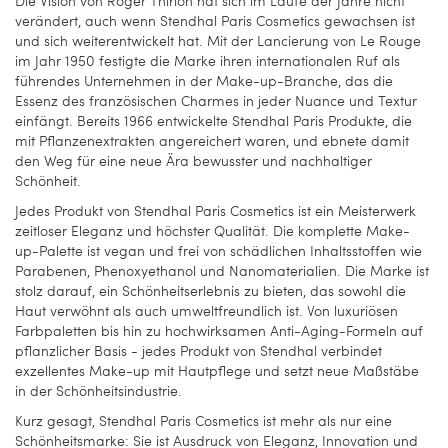
Die Vision von Roger Thirion hat sich im Laufe der Jahre nicht
verändert, auch wenn Stendhal Paris Cosmetics gewachsen ist
und sich weiterentwickelt hat. Mit der Lancierung von Le Rouge
im Jahr 1950 festigte die Marke ihren internationalen Ruf als
führendes Unternehmen in der Make-up-Branche, das die
Essenz des französischen Charmes in jeder Nuance und Textur
einfängt. Bereits 1966 entwickelte Stendhal Paris Produkte, die
mit Pflanzenextrakten angereichert waren, und ebnete damit
den Weg für eine neue Ära bewusster und nachhaltiger
Schönheit.
Jedes Produkt von Stendhal Paris Cosmetics ist ein Meisterwerk
zeitloser Eleganz und höchster Qualität. Die komplette Make-
up-Palette ist vegan und frei von schädlichen Inhaltsstoffen wie
Parabenen, Phenoxyethanol und Nanomaterialien. Die Marke ist
stolz darauf, ein Schönheitserlebnis zu bieten, das sowohl die
Haut verwöhnt als auch umweltfreundlich ist. Von luxuriösen
Farbpaletten bis hin zu hochwirksamen Anti-Aging-Formeln auf
pflanzlicher Basis - jedes Produkt von Stendhal verbindet
exzellentes Make-up mit Hautpflege und setzt neue Maßstäbe
in der Schönheitsindustrie.
Kurz gesagt, Stendhal Paris Cosmetics ist mehr als nur eine
Schönheitsmarke: Sie ist Ausdruck von Eleganz, Innovation und