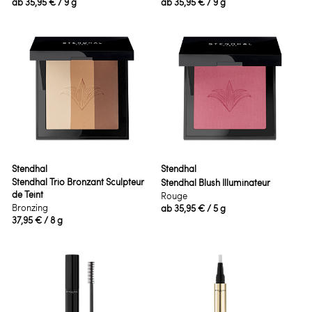
ab
35,95 €
/ 9 g
ab
35,95 €
/ 9 g
Stendhal
Stendhal
Stendhal Trio Bronzant Sculpteur
Stendhal Blush Illuminateur
de Teint
Rouge
Bronzing
ab
35,95 €
/ 5 g
37,95 €
/ 8 g