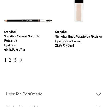
Stendhal
Stendhal
Stendhal Crayon Sourcils
Stendhal Base Paupières Fixatrice
Précision
Eyeshadow Primer
Eyebrow
21,95 €
/ 3 ml
ab
19,95 €
/ 1 g
Seite
Sie lesen gerade die Seite
Seite
Seite
1
2
3
Seite
Weiter
Über Top Parfümerie
Über uns
Storefinder