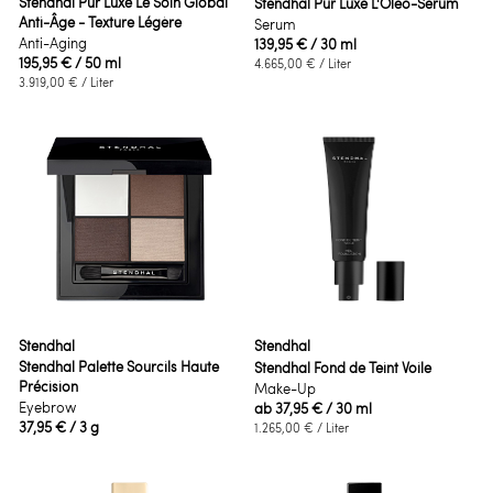
Stendhal Pur Luxe Le Soin Global
Stendhal Pur Luxe L'Oléo-Sérum
Anti-Âge - Texture Légère
Serum
Anti-Aging
139,95 €
/ 30 ml
195,95 €
/ 50 ml
4.665,00 €
/ Liter
3.919,00 €
/ Liter
Stendhal
Stendhal
Stendhal Palette Sourcils Haute
Stendhal Fond de Teint Voile
Précision
Make-Up
Eyebrow
ab
37,95 €
/ 30 ml
37,95 €
/ 3 g
1.265,00 €
/ Liter