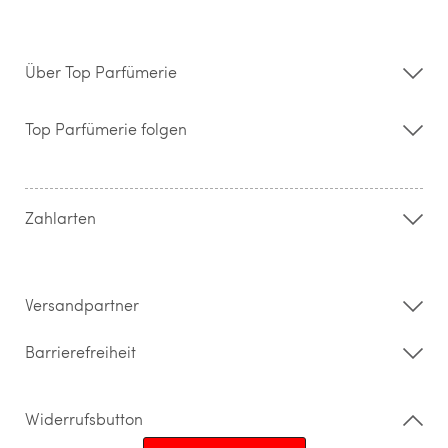
Über Top Parfümerie
Über uns
Storefinder
Top Parfümerie folgen
Kontakt
Hilfe & FAQ
AGB
Zahlung & Versand
Zahlarten
Widerrufsrecht & Rückgabebedingungen
Datenschutz
Impressum
Barrierefreiheitserklärung
Versandpartner
Barrierefreiheit
Widerrufsbutton