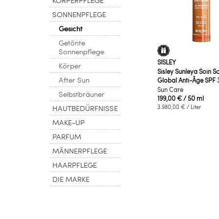
SONNENPFLEGE
Gesicht
Getönte
Sonnenpflege
SISLEY
Körper
Sisley Sunleya Soin So
After Sun
Global Anti-Âge SPF 
Sun Care
Selbstbräuner
199,00 €
/ 50 ml
HAUTBEDÜRFNISSE
3.980,00 €
/ Liter
MAKE-UP
PARFUM
MÄNNERPFLEGE
HAARPFLEGE
DIE MARKE