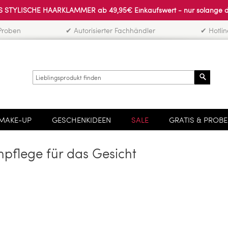
 STYLISCHE HAARKLAMMER ab 49,95€ Einkaufswert - nur solange der 
Proben
✔ Autorisierter Fachhändler
✔ Hotli
Search
MAKE-UP
GESCHENKIDEEN
SALE
GRATIS & PROB
npflege für das Gesicht