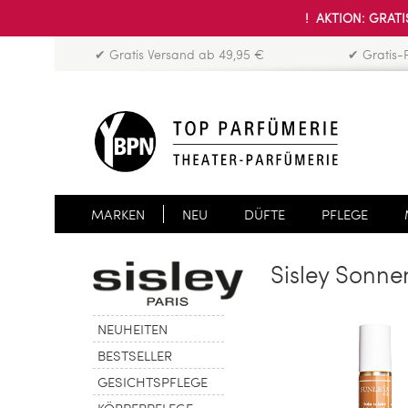
! AKTION: GRATIS
✔ Gratis Versand ab 49,95 €
✔ Gratis-
MARKEN
NEU
DÜFTE
PFLEGE
Sisley Sonne
NEUHEITEN
BESTSELLER
GESICHTSPFLEGE
KÖRPERPFLEGE