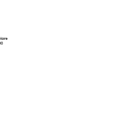
laire
30