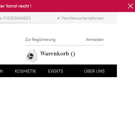
Vorrat reicht !
ne 015205841603
✔ Familienunternehmen
Zur Registrierung
Anmelden
Warenkorb
EN
KOSMETIK
EVENTS
ÜBER UNS