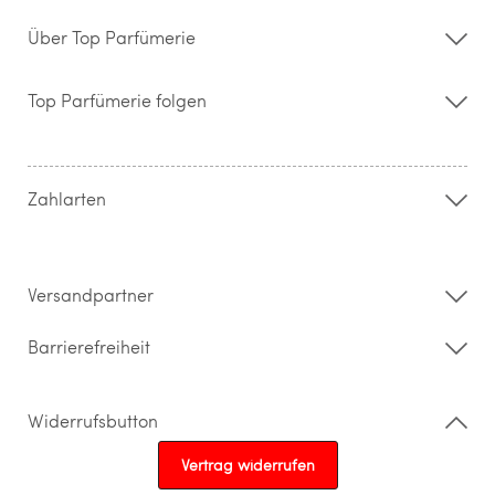
Über Top Parfümerie
Über uns
Storefinder
Top Parfümerie folgen
Kontakt
Hilfe & FAQ
AGB
Zahlung & Versand
Zahlarten
Widerrufsrecht & Rückgabebedingungen
Datenschutz
Impressum
Barrierefreiheitserklärung
Versandpartner
Barrierefreiheit
Widerrufsbutton
Vertrag widerrufen