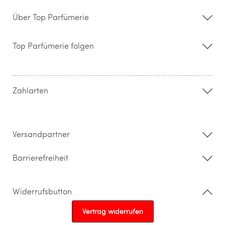
Über Top Parfümerie
Über uns
Storefinder
Top Parfümerie folgen
Kontakt
Hilfe & FAQ
AGB
Zahlung & Versand
Zahlarten
Widerrufsrecht & Rückgabebedingungen
Datenschutz
Impressum
Barrierefreiheitserklärung
Versandpartner
Barrierefreiheit
Widerrufsbutton
Vertrag widerrufen