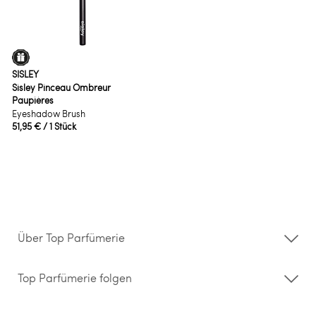
SISLEY
Sisley Pinceau Ombreur
Paupières
Eyeshadow Brush
51,95 €
/ 1 Stück
Über Top Parfümerie
Über uns
Storefinder
Top Parfümerie folgen
Kontakt
Hilfe & FAQ
AGB