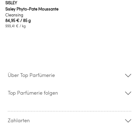
SISLEY
Sisley Phyto-Pate Moussante
Cleansing
84,95 €
/ 85 g
999,41 €
/ kg
Über Top Parfümerie
Über uns
Storefinder
Top Parfümerie folgen
Kontakt
Hilfe & FAQ
AGB
Zahlung & Versand
Zahlarten
Widerrufsrecht & Rückgabebedingungen
Datenschutz
Impressum