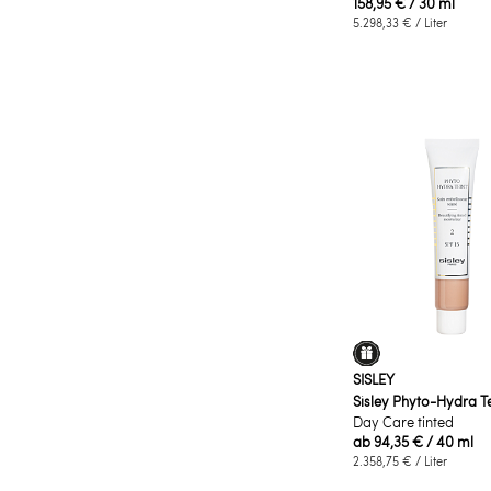
158,95 €
/ 30 ml
5.298,33 €
/ Liter
SISLEY
Sisley Phyto-Hydra Te
Day Care tinted
ab
94,35 €
/ 40 ml
2.358,75 €
/ Liter