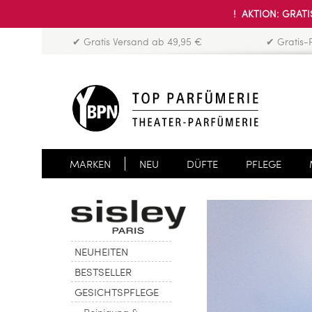
! AKTION: GRATIS
✔ Gratis Versand ab 49,95 €
✔ Gratis-
MARKEN
NEU
DÜFTE
PFLEGE
NEUHEITEN
BESTSELLER
GESICHTSPFLEGE
Reinigung &