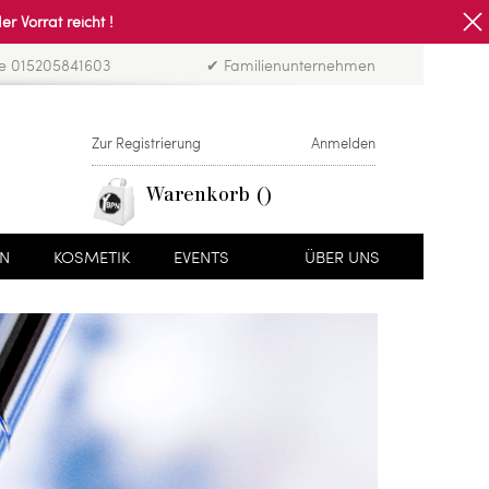
Vorrat reicht !
ne 015205841603
✔ Familienunternehmen
Zur Registrierung
Anmelden
Warenkorb
EN
KOSMETIK
EVENTS
ÜBER UNS