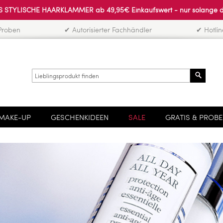
 STYLISCHE HAARKLAMMER ab 49,95€ Einkaufswert - nur solange der 
Proben
✔ Autorisierter Fachhändler
✔ Hotli
Search
MAKE-UP
GESCHENKIDEEN
SALE
GRATIS & PROB