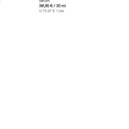
e
Serum
381,95 €
/ 30 ml
12.731,67 €
/ Liter