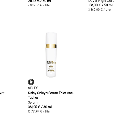
Day & Night Car
211,95 €
/ 30 ml
168,00 €
/ 50 ml
7.065,00 €
/ Liter
3.360,00 €
/ Liter
SISLEY
Sisley Sisleya Serum Eclat Anti-
int
Taches
Serum
381,95 €
/ 30 ml
12.731,67 €
/ Liter