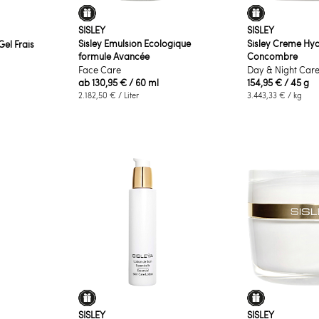
SISLEY
SISLEY
Sisley Emulsion Ecologique
Sisley Creme Hyd
Gel Frais
formule Avancée
Concombre
Face Care
Day & Night Car
ab
130,95 €
/ 60 ml
154,95 €
/ 45 g
2.182,50 €
/ Liter
3.443,33 €
/ kg
SISLEY
SISLEY