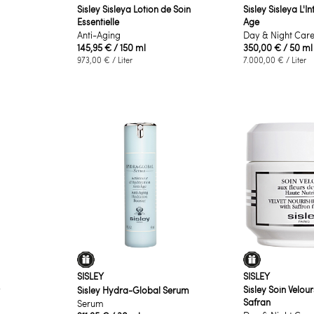
Sisley Sisleya Lotion de Soin
Sisley Sisleya L'In
Essentielle
Age
Anti-Aging
Day & Night Car
145,95 €
/ 150 ml
350,00 €
/ 50 ml
973,00 €
/ Liter
7.000,00 €
/ Liter
SISLEY
SISLEY
Sisley Soin Velour
Sisley Hydra-Global Serum
Safran
Serum