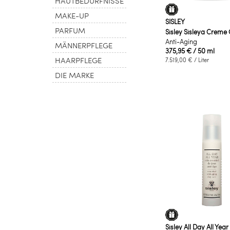
HAUTBEDÜRFNISSE
MAKE-UP
SISLEY
PARFUM
Sisley Sisleya Creme 
Anti-Aging
MÄNNERPFLEGE
375,95 €
/ 50 ml
HAARPFLEGE
7.519,00 €
/ Liter
DIE MARKE
Sisley All Day All Year