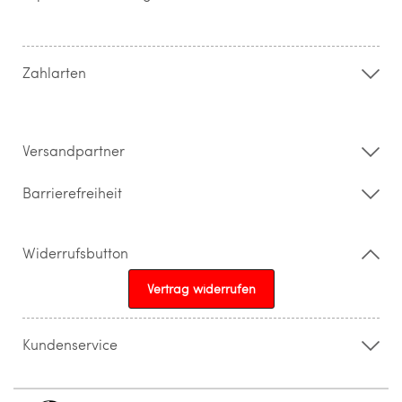
Kontakt
Hilfe & FAQ
AGB
Zahlung & Versand
Zahlarten
Widerrufsrecht & Rückgabebedingungen
Datenschutz
Impressum
Barrierefreiheitserklärung
Versandpartner
Barrierefreiheit
Widerrufsbutton
Vertrag widerrufen
Kundenservice
015205841603
info@topparfuemerie.de