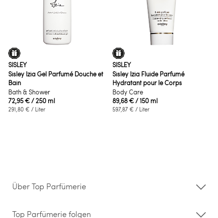
SISLEY
SISLEY
Sisley Izia Gel Parfumé Douche et
Sisley Izia Fluide Parfumé
Bain
Hydratant pour le Corps
Bath & Shower
Body Care
72,95 €
/ 250 ml
89,68 €
/ 150 ml
291,80 €
/ Liter
597,87 €
/ Liter
Über Top Parfümerie
Über uns
Storefinder
Top Parfümerie folgen