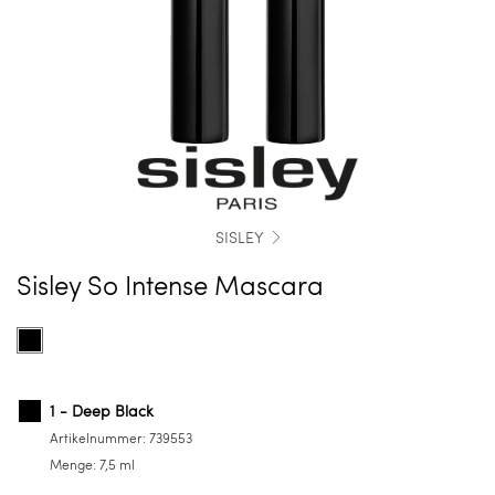
SISLEY
Sisley So Intense Mascara
Farbe
Product
auswählen
options
for
1
1 - Deep Black
-
Artikelnummer:
739553
Deep
Menge:
7,5 ml
Black