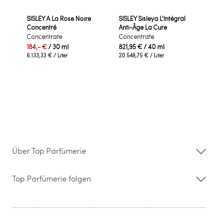
SISLEY À La Rose Noire
SISLEY Sisleya L'Intégral
Concentré
Anti-Âge La Cure
Concentrate
Concentrate
184,- €
/ 30 ml
821,95 €
/ 40 ml
6.133,33 €
/ Liter
20.548,75 €
/ Liter
Über Top Parfümerie
Über uns
Storefinder
Top Parfümerie folgen
Kontakt
Hilfe & FAQ
AGB
Zahlung & Versand