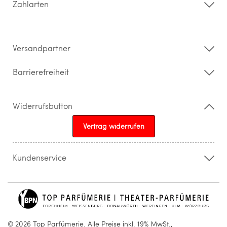
Zahlarten
Widerrufsrecht & Rückgabebedingungen
Datenschutz
Impressum
Barrierefreiheitserklärung
Versandpartner
Barrierefreiheit
Widerrufsbutton
Vertrag widerrufen
Kundenservice
015205841603
info@topparfuemerie.de
© 2026 Top Parfümerie. Alle Preise inkl. 19% MwSt.,