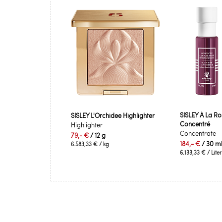
SISLEY À La Ro
SISLEY L'Orchidee Highlighter
Concentré
Highlighter
Concentrate
79,- €
/ 12 g
184,- €
/ 30 m
6.583,33 €
/ kg
6.133,33 €
/ Liter