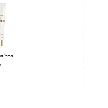
int Primer
r