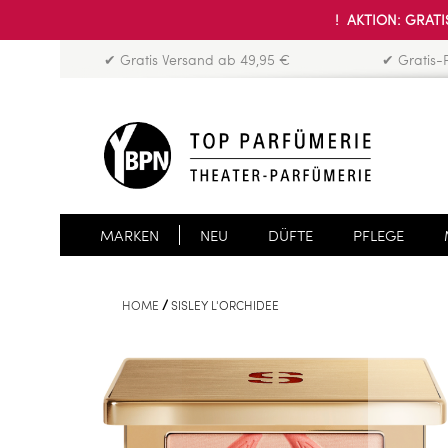
! AKTION: GRATIS
✔ Gratis Versand ab 49,95 €
✔ Gratis-
MARKEN
NEU
DÜFTE
PFLEGE
HOME
SISLEY L'ORCHIDEE