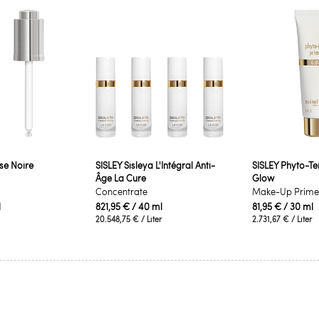
se Noire
SISLEY Sisleya L'Intégral Anti-
SISLEY Phyto-Te
Âge La Cure
Glow
Concentrate
Make-Up Prime
l
821,95 €
/ 40 ml
81,95 €
/ 30 ml
20.548,75 €
/ Liter
2.731,67 €
/ Liter