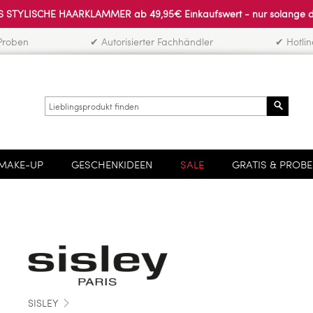
 STYLISCHE HAARKLAMMER ab 49,95€ Einkaufswert - nur solange der 
Proben
✔ Autorisierter Fachhändler
✔ Hotli
Search
MAKE-UP
GESCHENKIDEEN
SALE
GRATIS & PROB
SISLEY