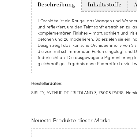
Beschreibung
Inhaltsstoffe
L'Orchidée ist ein Rouge, das Wangen und Wangenk
und reflektiert, um den Teint sanft erstrahlen zu 
komplementären Finishes – matt, satiniert und iris
betonen und zu modellieren. So erzielen sie ein in
Design zeigt das ikonische Orchideenmotiv von Sisl
die zart mit schimmernden Perlen eingelegt sind.Die
federleicht an. Die ausgewogene Pigmentierung lässt
gleichmäßiges Ergebnis ohne Pudereffekt erzielt wir
Herstellerdaten:
SISLEY, AVENUE DE FRIEDLAND 3, 75008 PARIS. Herste
Neueste Produkte dieser Marke