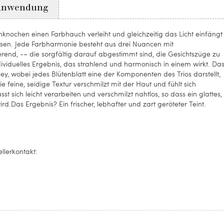
Anwendung
nochen einen Farbhauch verleiht und gleichzeitig das Licht einfängt
lassen. Jede Farbharmonie besteht aus drei Nuancen mit
ierend, -– die sorgfältig darauf abgestimmt sind, die Gesichtszüge zu
dividuelles Ergebnis, das strahlend und harmonisch in einem wirkt. Da
ey, wobei jedes Blütenblatt eine der Komponenten des Trios darstellt,
 feine, seidige Textur verschmilzt mit der Haut und fühlt sich
 sich leicht verarbeiten und verschmilzt nahtlos, so dass ein glattes,
d.Das Ergebnis? Ein frischer, lebhafter und zart geröteter Teint.
llerkontakt: