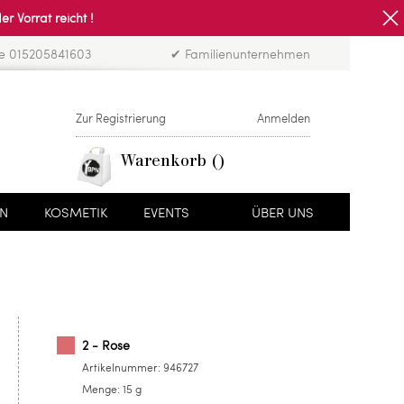
Vorrat reicht !
ne 015205841603
✔ Familienunternehmen
Zur Registrierung
Anmelden
Warenkorb
EN
KOSMETIK
EVENTS
ÜBER UNS
2 - Rose
Artikelnummer:
946727
Menge:
15 g