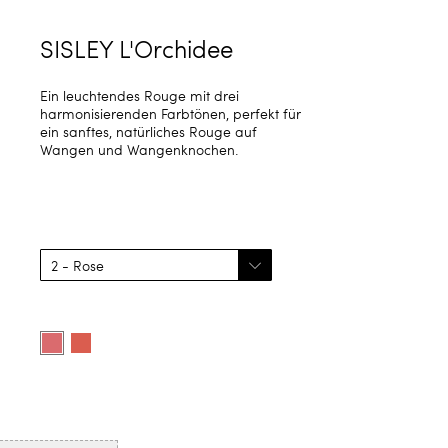
SISLEY L'Orchidee
Ein leuchtendes Rouge mit drei
harmonisierenden Farbtönen, perfekt für
ein sanftes, natürliches Rouge auf
Wangen und Wangenknochen.
Farbe
auswählen
Product
Product
options
options
for
for
2
3
-
-
Rose
Corail