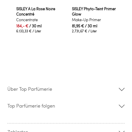
SISLEY À La Rose Noire
SISLEY Phyto-Teint Primer
Concentré
Glow
Concentrate
Make-Up Primer
184,- €
/ 30 ml
81,95 €
/ 30 ml
6.133,33 €
/ Liter
2.731,67 €
/ Liter
Über Top Parfümerie
Über uns
Storefinder
Top Parfümerie folgen
Kontakt
Hilfe & FAQ
AGB
Zahlung & Versand
Zahlarten