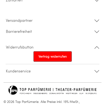
Widerrufsrecht & Rückgabebedingungen
Datenschutz
Impressum
Barrierefreiheitserklärung
Versandpartner
Barrierefreiheit
Widerrufsbutton
Vertrag widerrufen
Kundenservice
015205841603
info@topparfuemerie.de
© 2026 Top Parfümerie. Alle Preise inkl. 19% MwSt.,