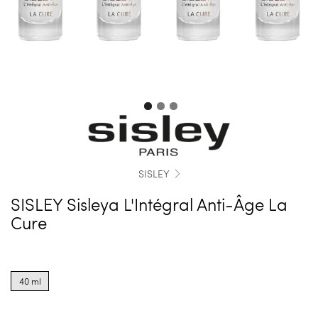
SISLEY
SISLEY Sisleya L'Intégral Anti-Âge La
Cure
Product
options
40 ml
for
40
ml