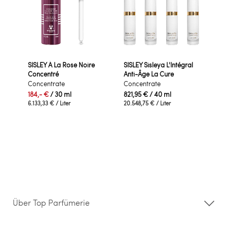
SISLEY À La Rose Noire
SISLEY Sisleya L'Intégral
Concentré
Anti-Âge La Cure
Concentrate
Concentrate
184,- €
/ 30 ml
821,95 €
/ 40 ml
6.133,33 €
/ Liter
20.548,75 €
/ Liter
Über Top Parfümerie
Über uns
Storefinder