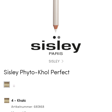
SISLEY
Sisley Phyto-Khol Perfect
Farbe
Product
Product
auswählen
options
options
for
for
4
7
4 - Khaki
-
-
Artikelnummer:
680868
Khaki
Snow