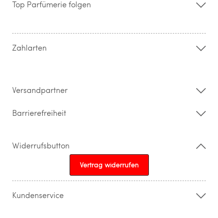
Top Parfümerie folgen
Kontakt
Hilfe & FAQ
AGB
Zahlung & Versand
Zahlarten
Widerrufsrecht & Rückgabebedingungen
Datenschutz
Impressum
Barrierefreiheitserklärung
Versandpartner
Barrierefreiheit
Widerrufsbutton
Vertrag widerrufen
Kundenservice
015205841603
info@topparfuemerie.de