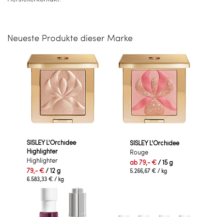
Neueste Produkte dieser Marke
SISLEY L'Orchidee
SISLEY L'Orchidee
Highlighter
Rouge
Highlighter
ab
79,- €
/ 15 g
79,- €
/ 12 g
5.266,67 €
/ kg
6.583,33 €
/ kg