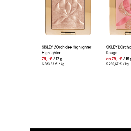
SISLEY L'Orchidee Highlighter
SISLEY L'Orchi
Highlighter
Rouge
79,- €
/ 12 g
ab
79,- €
/ 15 
6.583,33 €
/ kg
5.266,67 €
/ kg