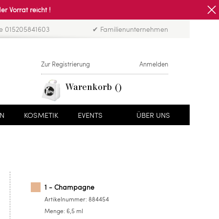
Vorrat reicht !
ne 015205841603
✔ Familienunternehmen
Zur Registrierung
Anmelden
Warenkorb
EN
KOSMETIK
EVENTS
ÜBER UNS
1 - Champagne
Artikelnummer:
884454
Menge:
6,5 ml