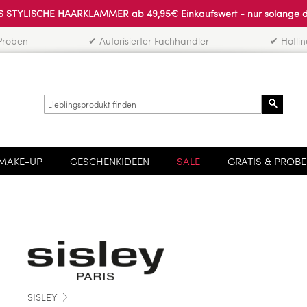
 STYLISCHE HAARKLAMMER ab 49,95€ Einkaufswert - nur solange der 
Proben
✔ Autorisierter Fachhändler
✔ Hotli
Search
MAKE-UP
GESCHENKIDEEN
SALE
GRATIS & PROB
SISLEY