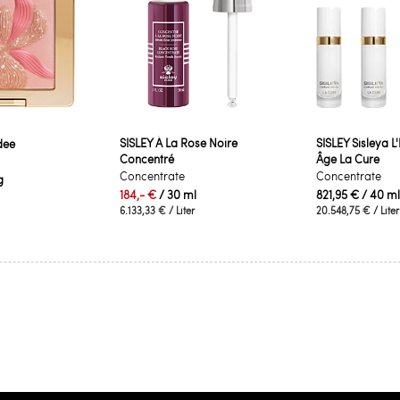
SISLEY À La Rose Noire
SISLEY Sisleya L'
dee
Concentré
Âge La Cure
Concentrate
Concentrate
g
184,- €
/ 30 ml
821,95 €
/ 40 ml
6.133,33 €
/ Liter
20.548,75 €
/ Liter