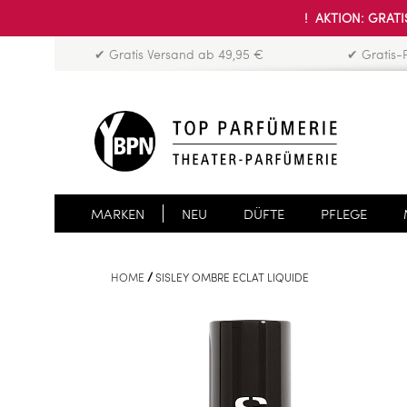
! AKTION: GRATIS
✔ Gratis Versand ab 49,95 €
✔ Gratis-
MARKEN
NEU
DÜFTE
PFLEGE
HOME
SISLEY OMBRE ECLAT LIQUIDE