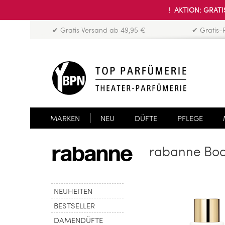
! AKTION: GRATIS
✔ Gratis Versand ab 49,95 €
✔ Gratis-
MARKEN
NEU
DÜFTE
PFLEGE
rabanne Bod
NEUHEITEN
BESTSELLER
DAMENDÜFTE