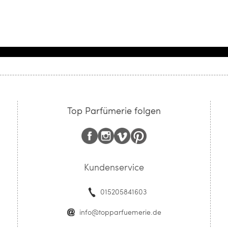
Top Parfümerie folgen
Kundenservice
015205841603
info@topparfuemerie.de