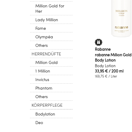
Million Gold for
Her
Lady Million
Fame
Olympéa
Others
Rabanne
HERRENDÜFTE
rabanne Million Gold
Body Lotion
Million Gold
Body Lotion
1 Million
33,95 €
/ 200 ml
169,75 €
/ Liter
Invictus
Phantom
Others
KÖRPERPFLEGE
Bodylotion
Deo