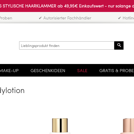
 STYLISCHE HAARKLAMMER ab 49,95€ Einkaufswert - nur solange der 
Proben
✔ Autorisierter Fachhändler
✔ Hotli
Search
MAKE-UP
GESCHENKIDEEN
SALE
GRATIS & PROB
ylotion