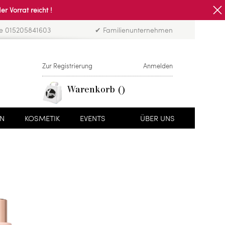
Vorrat reicht !
ne 015205841603
✔ Familienunternehmen
Zur Registrierung
Anmelden
Warenkorb
EN
KOSMETIK
EVENTS
ÜBER UNS