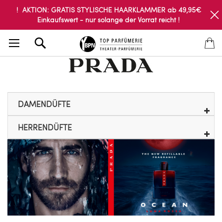
! AKTION: GRATIS STYLISCHE HAARKLAMMER ab 49,95€
Einkaufswert - nur solange der Vorrat reicht !
Search
DAMENDÜFTE
HERRENDÜFTE