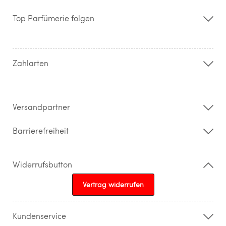
Über uns
Storefinder
Top Parfümerie folgen
Kontakt
Hilfe & FAQ
AGB
Zahlung & Versand
Zahlarten
Widerrufsrecht & Rückgabebedingungen
Datenschutz
Impressum
Barrierefreiheitserklärung
Versandpartner
Barrierefreiheit
Widerrufsbutton
Vertrag widerrufen
Kundenservice