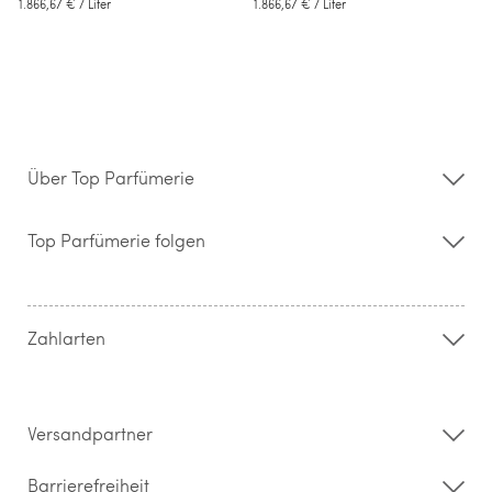
1.866,67 €
/ Liter
1.866,67 €
/ Liter
Über Top Parfümerie
Über uns
Storefinder
Top Parfümerie folgen
Kontakt
Hilfe & FAQ
AGB
Zahlung & Versand
Zahlarten
Widerrufsrecht & Rückgabebedingungen
Datenschutz
Impressum
Barrierefreiheitserklärung
Versandpartner
Barrierefreiheit