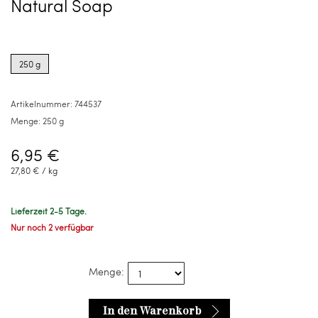
Natural Soap
Product
options
250 g
for
250
g
Artikelnummer:
744537
Menge:
250 g
6,95 €
27,80 € / kg
Lieferzeit 2-5 Tage.
Nur noch 2 verfügbar
Menge:
In den Warenkorb