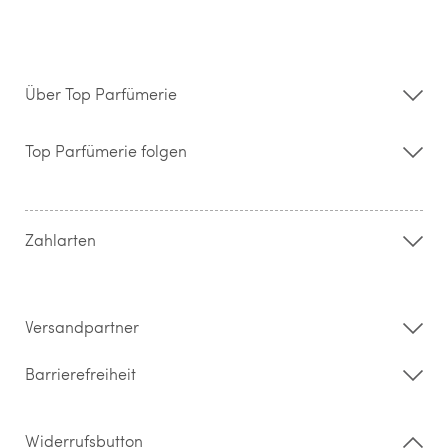
Über Top Parfümerie
Über uns
Storefinder
Top Parfümerie folgen
Kontakt
Hilfe & FAQ
AGB
Zahlung & Versand
Zahlarten
Widerrufsrecht & Rückgabebedingungen
Datenschutz
Impressum
Barrierefreiheitserklärung
Versandpartner
Barrierefreiheit
Widerrufsbutton