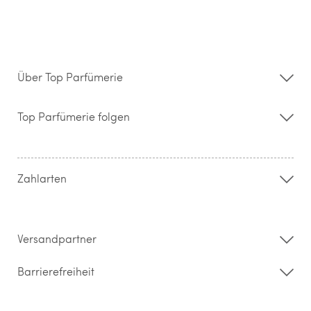
Über Top Parfümerie
Über uns
Storefinder
Top Parfümerie folgen
Kontakt
Hilfe & FAQ
AGB
Zahlung & Versand
Zahlarten
Widerrufsrecht & Rückgabebedingungen
Datenschutz
Impressum
Barrierefreiheitserklärung
Versandpartner
Barrierefreiheit