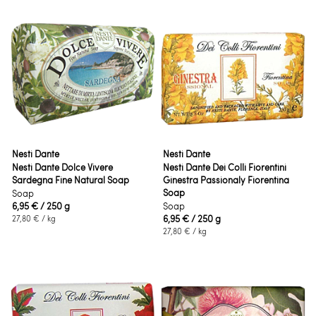
Nesti Dante
Nesti Dante
Nesti Dante Dolce Vivere
Nesti Dante Dei Colli Fiorentini
Sardegna Fine Natural Soap
Ginestra Passionaly Fiorentina
Soap
Soap
6,95 €
/ 250 g
Soap
6,95 €
/ 250 g
27,80 €
/ kg
27,80 €
/ kg