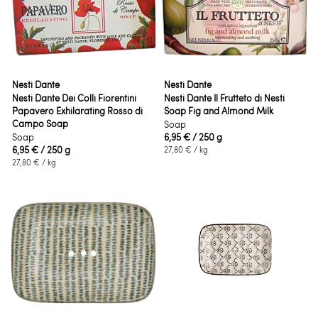
Nesti Dante
Nesti Dante
Nesti Dante Dei Colli Fiorentini
Nesti Dante Il Frutteto di Nesti
Papavero Exhilarating Rosso di
Soap Fig and Almond Milk
Campo Soap
Soap
Soap
6,95 €
/ 250 g
6,95 €
/ 250 g
27,80 €
/ kg
27,80 €
/ kg