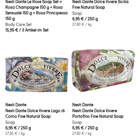
Nesti Dante Le Rose Soap Set =
Nesti Dante Dolce Vivere Sicilia
Rosa Champagne 150 g + Rosa
Fine Natural Soap
Sensuale 150 g + Rosa Principessa
Soap
150 g
6,95 €
/ 250 g
Body Care Set
27,80 €
/ kg
15,95 €
/ 3 Artikel im Set
Nesti Dante
Nesti Dante
Nesti Dante Dolce Vivere Lago di
Nesti Dante Dolce Vivere
Como Fine Natural Soap
Portofino Fine Natural Soap
Soap
Soap
6,95 €
/ 250 g
6,95 €
/ 250 g
27,80 €
/ kg
27,80 €
/ kg