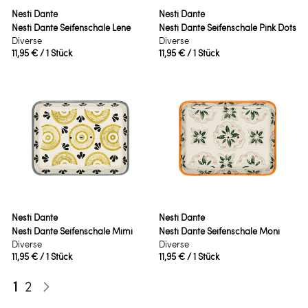
Nesti Dante
Nesti Dante
Nesti Dante Seifenschale Lene
Nesti Dante Seifenschale Pink Dots
Diverse
Diverse
11,95 €
/ 1 Stück
11,95 €
/ 1 Stück
Nesti Dante
Nesti Dante
Nesti Dante Seifenschale Mimi
Nesti Dante Seifenschale Moni
Diverse
Diverse
11,95 €
/ 1 Stück
11,95 €
/ 1 Stück
Seite
Sie lesen gerade die Seite
Seite
1
2
Seite
Weiter