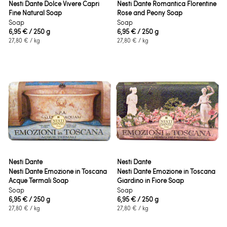
Nesti Dante Dolce Vivere Capri
Nesti Dante Romantica Florentine
Fine Natural Soap
Rose and Peony Soap
Soap
Soap
6,95 €
/ 250 g
6,95 €
/ 250 g
27,80 €
/ kg
27,80 €
/ kg
Nesti Dante
Nesti Dante
Nesti Dante Emozione in Toscana
Nesti Dante Emozione in Toscana
Acque Termali Soap
Giardino in Fiore Soap
Soap
Soap
6,95 €
/ 250 g
6,95 €
/ 250 g
27,80 €
/ kg
27,80 €
/ kg