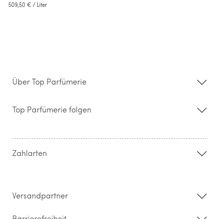
509,50 €
/ Liter
Über Top Parfümerie
Über uns
Storefinder
Top Parfümerie folgen
Kontakt
Hilfe & FAQ
AGB
Zahlung & Versand
Zahlarten
Widerrufsrecht & Rückgabebedingungen
Datenschutz
Impressum
Barrierefreiheitserklärung
Versandpartner
Barrierefreiheit