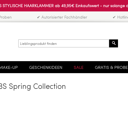
 STYLISCHE HAARKLAMMER ab 49,95€ Einkaufswert - nur solange der 
Proben
✔ Autorisierter Fachhändler
✔ Hotli
Search
MAKE-UP
GESCHENKIDEEN
SALE
GRATIS & PROB
 Spring Collection