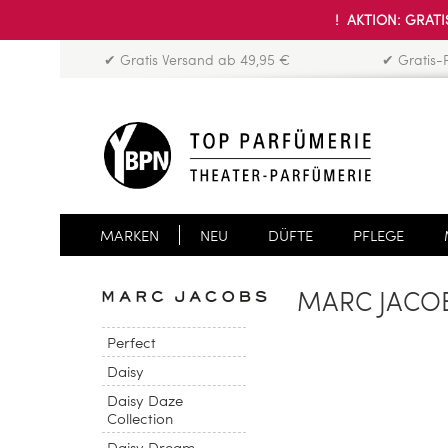
! AKTION: GRATIS
✔ Gratis Versand ab 49,95 €
✔ Gratis-
MARKEN
NEU
DÜFTE
PFLEGE
MARC JACOBS
Perfect
Daisy
Daisy Daze
Collection
Daisy Dream