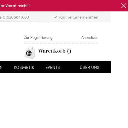
Vorrat reicht !
ne 015205841603
✔ Familienunternehmen
Zur Registrierung
Anmelden
Warenkorb
EN
KOSMETIK
EVENTS
ÜBER UNS