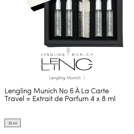
Lengling Munich
Lengling Munich No 6 À La Carte
Travel = Extrait de Parfum 4 x 8 ml
Product
options
32 ml
for
32