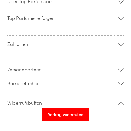
Über Top Parfümerie
Über uns
Storefinder
Top Parfümerie folgen
Kontakt
Hilfe & FAQ
AGB
Zahlung & Versand
Zahlarten
Widerrufsrecht & Rückgabebedingungen
Datenschutz
Impressum
Barrierefreiheitserklärung
Versandpartner
Barrierefreiheit
Widerrufsbutton
Vertrag widerrufen