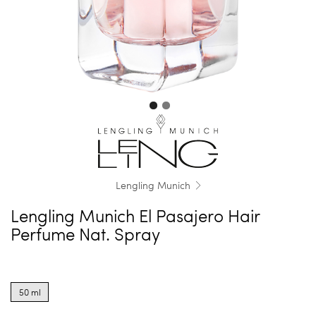
Lengling Munich
Lengling Munich El Pasajero Hair
Perfume Nat. Spray
Product
options
50 ml
for
50