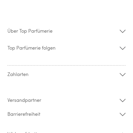
Über Top Parfümerie
Über uns
Storefinder
Top Parfümerie folgen
Kontakt
Hilfe & FAQ
AGB
Zahlung & Versand
Zahlarten
Widerrufsrecht & Rückgabebedingungen
Datenschutz
Impressum
Barrierefreiheitserklärung
Versandpartner
Barrierefreiheit