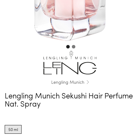
Lengling Munich
Lengling Munich Sekushi Hair Perfume
Nat. Spray
Product
options
50 ml
for
50