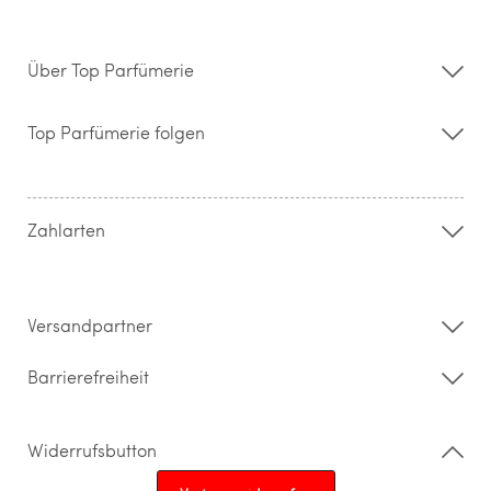
Über Top Parfümerie
Über uns
Storefinder
Top Parfümerie folgen
Kontakt
Hilfe & FAQ
AGB
Zahlung & Versand
Zahlarten
Widerrufsrecht & Rückgabebedingungen
Datenschutz
Impressum
Barrierefreiheitserklärung
Versandpartner
Barrierefreiheit
Widerrufsbutton