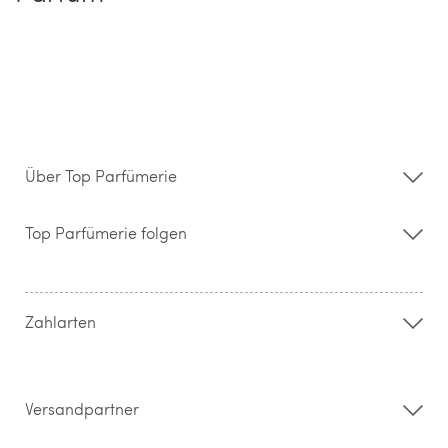
Über Top Parfümerie
Über uns
Storefinder
Top Parfümerie folgen
Kontakt
Hilfe & FAQ
AGB
Zahlung & Versand
Zahlarten
Widerrufsrecht & Rückgabebedingungen
Datenschutz
Impressum
Barrierefreiheitserklärung
Versandpartner