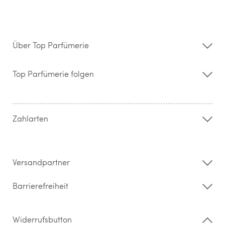
Über Top Parfümerie
Über uns
Storefinder
Top Parfümerie folgen
Kontakt
Hilfe & FAQ
AGB
Zahlung & Versand
Zahlarten
Widerrufsrecht & Rückgabebedingungen
Datenschutz
Impressum
Barrierefreiheitserklärung
Versandpartner
Barrierefreiheit
Widerrufsbutton