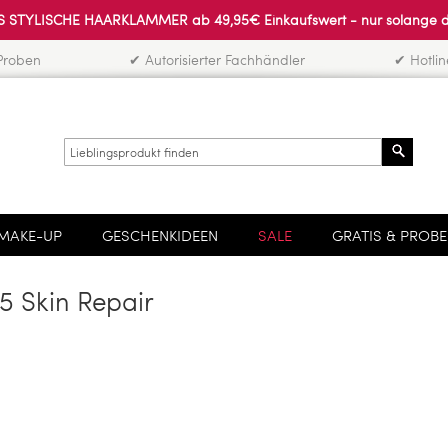
 STYLISCHE HAARKLAMMER ab 49,95€ Einkaufswert - nur solange der 
Proben
✔ Autorisierter Fachhändler
✔ Hotli
Search
MAKE-UP
GESCHENKIDEEN
SALE
GRATIS & PROB
5 Skin Repair