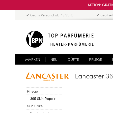
! AKTION: GRATIS
✔ Gratis Versand ab 49,95 €
✔ Gratis-
MARKEN
NEU
DÜFTE
PFLEGE
Lancaster 36
Pflege
365 Skin Repair
Sun Care