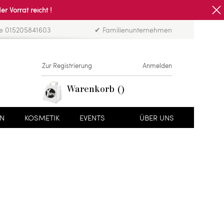
Vorrat reicht !
ne 015205841603
✔ Familienunternehmen
Zur Registrierung
Anmelden
Warenkorb
EN
KOSMETIK
EVENTS
ÜBER UNS