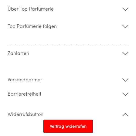
Über Top Parfümerie
Über uns
Storefinder
Top Parfümerie folgen
Kontakt
Hilfe & FAQ
AGB
Zahlung & Versand
Zahlarten
Widerrufsrecht & Rückgabebedingungen
Datenschutz
Impressum
Barrierefreiheitserklärung
Versandpartner
Barrierefreiheit
Widerrufsbutton
Vertrag widerrufen