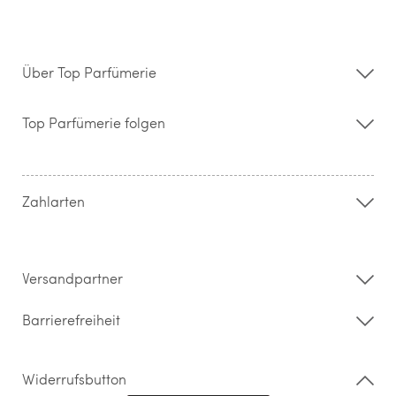
Über Top Parfümerie
Über uns
Storefinder
Top Parfümerie folgen
Kontakt
Hilfe & FAQ
AGB
Zahlung & Versand
Zahlarten
Widerrufsrecht & Rückgabebedingungen
Datenschutz
Impressum
Barrierefreiheitserklärung
Versandpartner
Barrierefreiheit
Widerrufsbutton