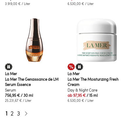
3.919,00 €
/ Liter
6.530,00 €
/ Liter
La Mer
La Mer
La Mer The Genaissance de LM
La Mer The Moisturizing Fresh
Serum Essence
Cream
Serum
Day & Night Care
756,95 €
/ 30 ml
ab
97,95 €
/ 15 ml
25.231,67 €
/ Liter
6.530,00 €
/ Liter
Seite
Sie lesen gerade die Seite
Seite
Seite
1
2
3
Seite
Weiter