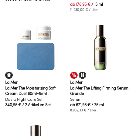
ab
178,95 €
/ 15 ml
11.930,00 €
/ Liter
La Mer
La Mer
La Mer The Moisturizing Soft
La Mer The Lifting Firming Serum
Cream Duet 60ml+15ml
Grande
Day & Night Care Set
Serum
340,95 €
/ 2 Artikel im Set
ab
671,95 €
/ 75 ml
8.959,33 €
/ Liter