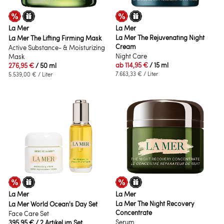
La Mer
La Mer
La Mer The Rejuvenating Night
La Mer The Lifting Firming Mask
Cream
Active Substance- & Moisturizing
Night Care
Mask
ab
114,95 €
/ 15 ml
276,95 €
/ 50 ml
7.663,33 €
/ Liter
5.539,00 €
/ Liter
La Mer
La Mer
La Mer The Night Recovery
La Mer World Ocean's Day Set
Concentrate
Face Care Set
Serum
395,95 €
/ 2 Artikel im Set