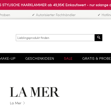
 STYLISCHE HAARKLAMMER ab 49,95€ Einkaufswert - nur solange der 
Proben
✔ Autorisierter Fachhändler
✔ Hotli
Search
MAKE-UP
GESCHENKIDEEN
SALE
GRATIS & PROB
La Mer