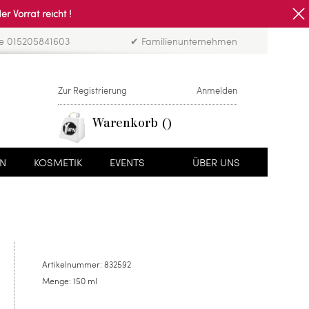
Vorrat reicht !
ne 015205841603
✔ Familienunternehmen
Zur Registrierung
Anmelden
Warenkorb
EN
KOSMETIK
EVENTS
ÜBER UNS
Artikelnummer:
832592
Menge:
150 ml