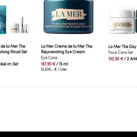
de la Mer The
La Mer Crème de la Mer The
La Mer The Day 
hing Ritual Set
Rejuvenating Eye Cream
Face Care Set
Eye Care
310,95 €
/ 2 Arti
tikel im Set
187,95 €
/ 15 ml
12.530,- €
/ Liter