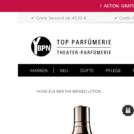
! AKTION: GRATIS
✔ Gratis Versand ab 49,95 €
✔ Gratis-
MARKEN
NEU
DÜFTE
PFLEGE
HOME
LA MER THE INFUSED LOTION