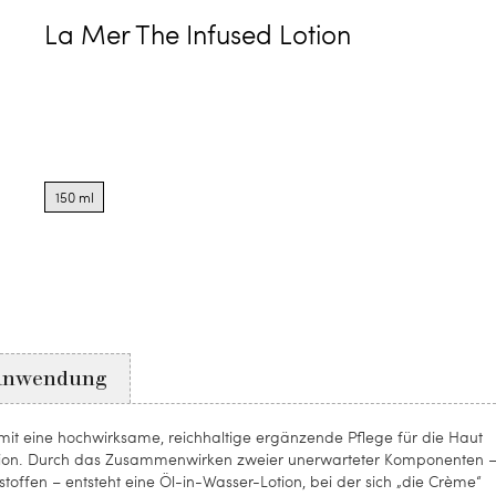
La Mer The Infused Lotion
Product
options
150 ml
for
150
ml
Anwendung
amit eine hochwirksame, reichhaltige ergänzende Pflege für die Haut
otion. Durch das Zusammenwirken zweier unerwarteter Komponenten 
toffen – entsteht eine Öl-in-Wasser-Lotion, bei der sich „die Crème“