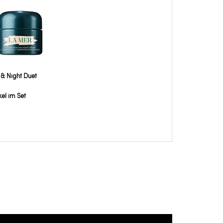
& Night Duet
kel im Set