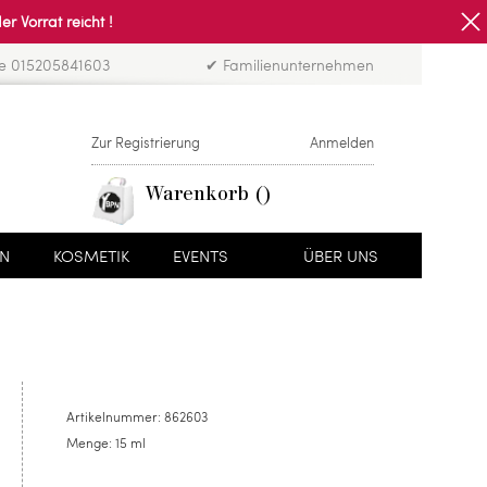
Vorrat reicht !
ne 015205841603
✔ Familienunternehmen
Zur Registrierung
Anmelden
Warenkorb
EN
KOSMETIK
EVENTS
ÜBER UNS
Artikelnummer:
862603
Menge:
15 ml