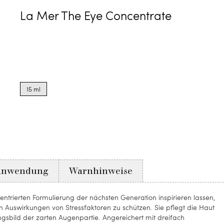
La Mer The Eye Concentrate
Product
options
15 ml
for
15
ml
Anwendung
Warnhinweise
entrierten Formulierung der nächsten Generation inspirieren lassen,
ren Auswirkungen von Stressfaktoren zu schützen. Sie pflegt die Haut
ungsbild der zarten Augenpartie. Angereichert mit dreifach