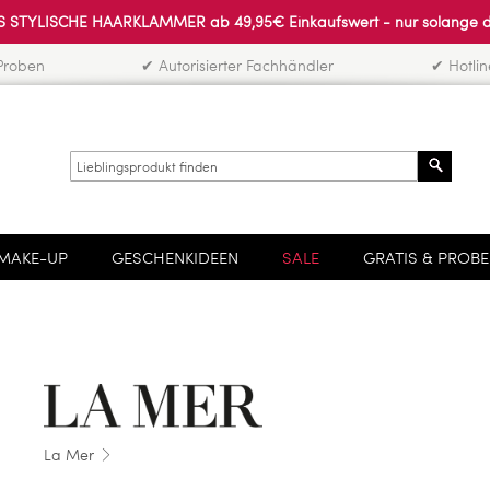
 STYLISCHE HAARKLAMMER ab 49,95€ Einkaufswert - nur solange der 
Proben
✔ Autorisierter Fachhändler
✔ Hotli
Search
MAKE-UP
GESCHENKIDEEN
SALE
GRATIS & PROB
La Mer