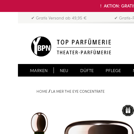
! AKTION: GRATIS
✔ Gratis Versand ab 49,95 €
✔ Gratis-
MARKEN
NEU
DÜFTE
PFLEGE
HOME
LA MER THE EYE CONCENTRATE