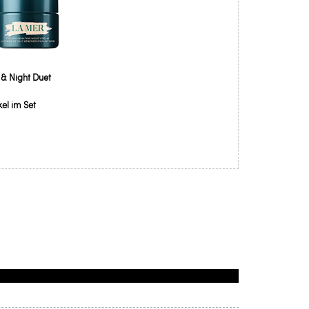
& Night Duet
kel im Set