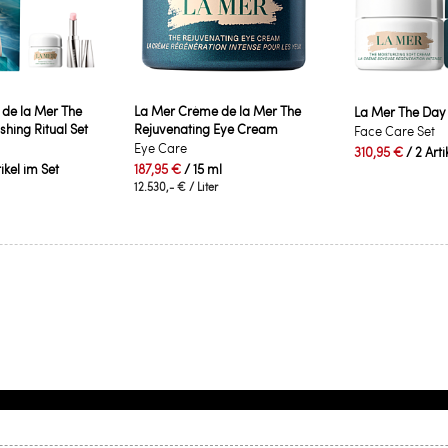
de la Mer The
La Mer Crème de la Mer The
La Mer The Day 
hing Ritual Set
Rejuvenating Eye Cream
Face Care Set
Eye Care
310,95 €
/ 2 Arti
tikel im Set
187,95 €
/ 15 ml
12.530,- €
/ Liter