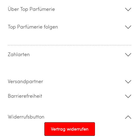
Über Top Parfümerie
Über uns
Storefinder
Top Parfümerie folgen
Kontakt
Hilfe & FAQ
AGB
Zahlung & Versand
Zahlarten
Widerrufsrecht & Rückgabebedingungen
Datenschutz
Impressum
Barrierefreiheitserklärung
Versandpartner
Barrierefreiheit
Widerrufsbutton
Vertrag widerrufen