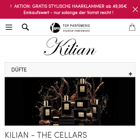
! AKTION: GRATIS STYLISCHE HAARKLAMMER ab 49,95€
Einkaufswert - nur solange der Vorrat reicht !
Search
DÜFTE
KILIAN - THE CELLARS