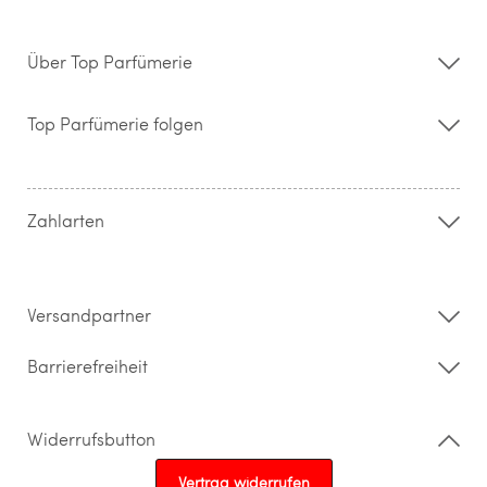
Über Top Parfümerie
Über uns
Storefinder
Top Parfümerie folgen
Kontakt
Hilfe & FAQ
AGB
Zahlung & Versand
Zahlarten
Widerrufsrecht & Rückgabebedingungen
Datenschutz
Impressum
Barrierefreiheitserklärung
Versandpartner
Barrierefreiheit
Widerrufsbutton
Vertrag widerrufen