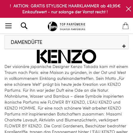
! AKTION: GRATIS STYLISCHE HAARKLAMMER ab 49,95€
Einkaufswert - nur solange der Vorrat reicht !
Search
DAMENDÜFTE
Der visionäre japanische Designer Kenzo Takada kam mit einem
Traum nach Paris: eine Maison zu gründen, in der Ost und West
in vollkommenem Einklang aufeinandertreffen. Sein Motto „Für
eine schönere Welt“ prägt bis heute jede Kreation von KENZO
Parfums. Für ihn war jeder Duft eine Ode an die Natur.
Mohnblume, Wasser und Bambus – diese Symbole inspirierten
ikonische Parfums wie FLOWER BY KENZO, L’EAU KENZO und
KENZO HOMME. Für eine noch schönere Welt arbeitet KENZO
Parfums mit inspirierenden Botschaftern zusammen: Masami
Charlotte Lavault, Aktivistin und Blumenzüchterin, verkörpert
FLOWER BY KENZO. Die Coral Gardeners, Beschützer bedrohter
Korallenriffe, tragen das Engagement hinter L’EAU KENZO weiter.