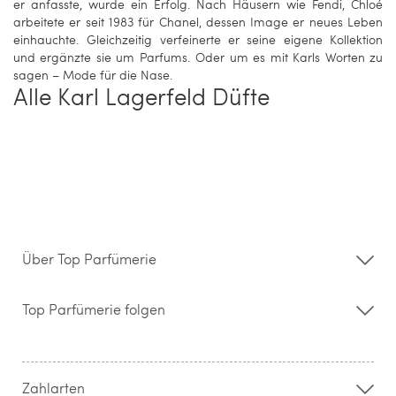
er anfasste, wurde ein Erfolg. Nach Häusern wie Fendi, Chloé
arbeitete er seit 1983 für Chanel, dessen Image er neues Leben
einhauchte. Gleichzeitig verfeinerte er seine eigene Kollektion
und ergänzte sie um Parfums. Oder um es mit Karls Worten zu
sagen – Mode für die Nase.
Alle Karl Lagerfeld Düfte
Über Top Parfümerie
Über uns
Storefinder
Top Parfümerie folgen
Kontakt
Hilfe & FAQ
AGB
Zahlung & Versand
Zahlarten
Widerrufsrecht & Rückgabebedingungen