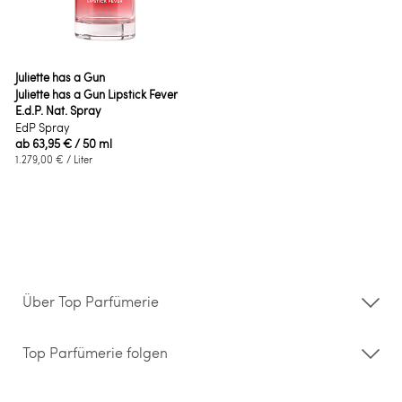
Juliette has a Gun
Juliette has a Gun Lipstick Fever
E.d.P. Nat. Spray
EdP Spray
ab
63,95 €
/ 50 ml
1.279,00 €
/ Liter
Über Top Parfümerie
Über uns
Storefinder
Top Parfümerie folgen
Kontakt
Hilfe & FAQ
AGB