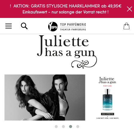
! AKTION: GRATIS STYLISCHE HAARKLAMMER ab 49,95€
Einkaufswert - nur solange der Vorrat reicht !
Search