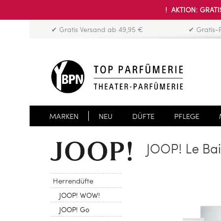
! AKTION: GRATIS
✔ Gratis Versand ab 49,95 €
✔ Gratis-
MARKEN
NEU
DÜFTE
PFLEGE
JOOP! Le Ba
Herrendüfte
JOOP! WOW!
JOOP! Go