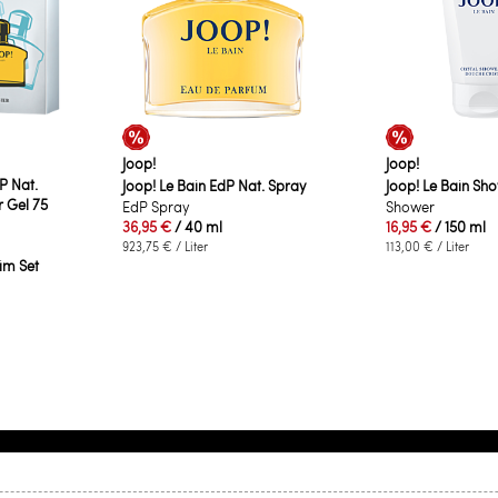
Joop!
Joop!
P Nat.
Joop! Le Bain EdP Nat. Spray
Joop! Le Bain Sh
 Gel 75
EdP Spray
Shower
36,95 €
/ 40 ml
16,95 €
/ 150 ml
923,75 €
/ Liter
113,00 €
/ Liter
 im Set