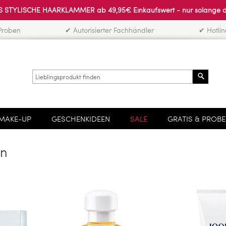
 STYLISCHE HAARKLAMMER ab 49,95€ Einkaufswert - nur solange der 
Proben
✔ Autorisierter Fachhändler
✔ Hotli
Search
MAKE-UP
GESCHENKIDEEN
SALE
GRATIS & PROB
in