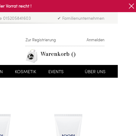
Vorrat reicht !
ne 015205841603
✔ Familienunternehmen
Zur Registrierung
Anmelden
Warenkorb
EN
KOSMETIK
EVENTS
ÜBER UNS