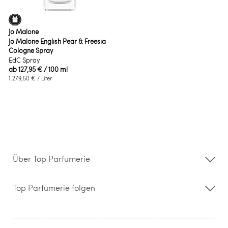
Jo Malone
Jo Malone English Pear & Freesia
Cologne Spray
EdC Spray
ab
127,95 €
/ 100 ml
1.279,50 €
/ Liter
Über Top Parfümerie
Über uns
Storefinder
Top Parfümerie folgen
Kontakt
Hilfe & FAQ
AGB
Zahlung & Versand