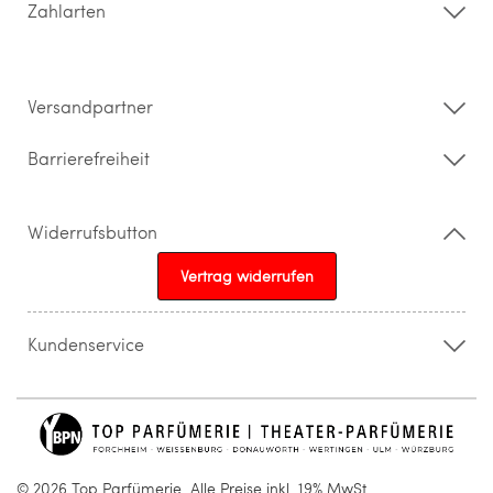
Zahlarten
Widerrufsrecht & Rückgabebedingungen
Datenschutz
Impressum
Barrierefreiheitserklärung
Versandpartner
Barrierefreiheit
Widerrufsbutton
Vertrag widerrufen
Kundenservice
015205841603
info@topparfuemerie.de
© 2026 Top Parfümerie. Alle Preise inkl. 19% MwSt.,