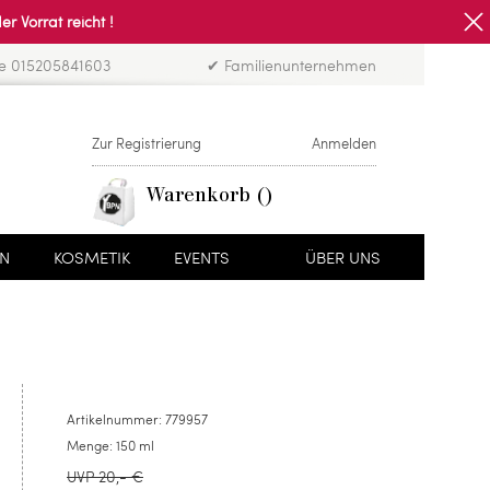
Vorrat reicht !
ne 015205841603
✔ Familienunternehmen
Zur Registrierung
Anmelden
Warenkorb
EN
KOSMETIK
EVENTS
ÜBER UNS
Artikelnummer:
779957
Menge:
150 ml
UVP 20,- €