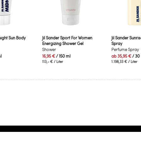
night Sun Body
Jil Sander Sport For Women
Jil Sander Sunri
Energizing Shower Gel
Spray
Shower
Perfume Spray
l
16,95 €
/ 150 ml
ab
35,95 €
/ 30
113,- €
/ Liter
1.198,33 €
/ Liter