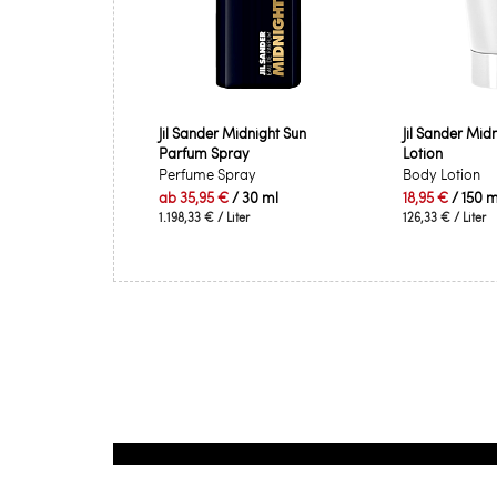
Jil Sander Midnight Sun
Jil Sander Mid
Parfum Spray
Lotion
Perfume Spray
Body Lotion
ab
35,95 €
/ 30 ml
18,95 €
/ 150 m
1.198,33 €
/ Liter
126,33 €
/ Liter