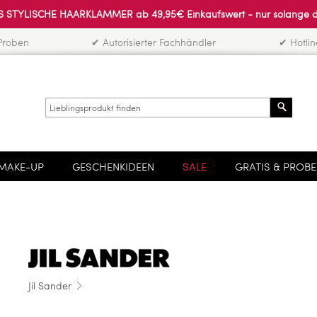
 STYLISCHE HAARKLAMMER ab 49,95€ Einkaufswert - nur solange der 
Proben
✔ Autorisierter Fachhändler
✔ Hotli
Search
MAKE-UP
GESCHENKIDEEN
SALE
GRATIS & PROB
Jil Sander