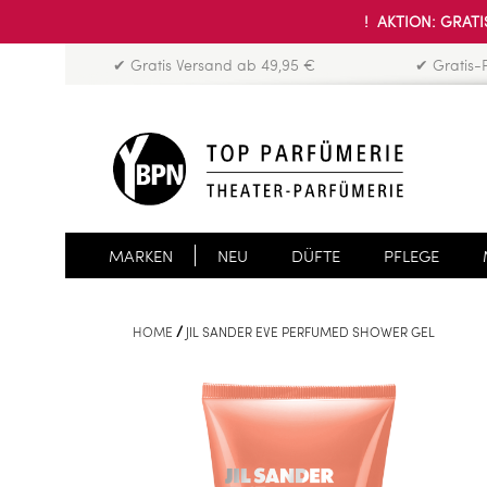
! AKTION: GRATIS
✔ Gratis Versand ab 49,95 €
✔ Gratis-
MARKEN
NEU
DÜFTE
PFLEGE
HOME
JIL SANDER EVE PERFUMED SHOWER GEL