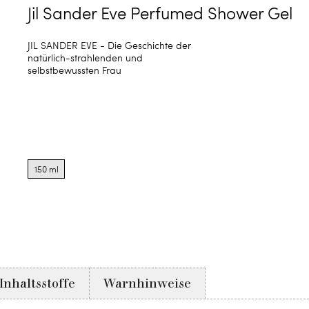
Jil Sander Eve Perfumed Shower Gel
JIL SANDER EVE - Die Geschichte der
natürlich-strahlenden und
selbstbewussten Frau
Product
options
150 ml
for
150
ml
Inhaltsstoffe
Warnhinweise